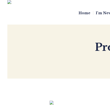
Home
I’m Ne
Pr