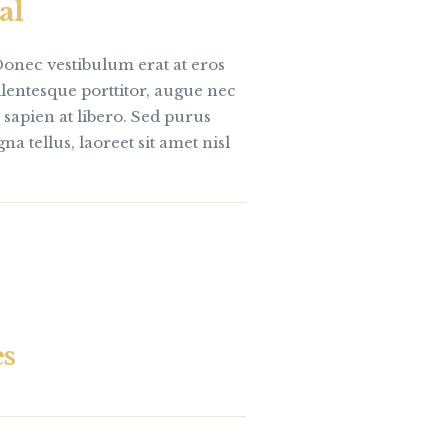
al
Donec vestibulum erat at eros
ellentesque porttitor, augue nec
o sapien at libero. Sed purus
a tellus, laoreet sit amet nisl
es