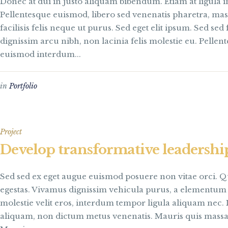
Donec at dui in justo aliquam bibendum. Etiam at ligula 
Pellentesque euismod, libero sed venenatis pharetra, mas
facilisis felis neque ut purus. Sed eget elit ipsum. Sed se
dignissim arcu nibh, non lacinia felis molestie eu. Pellen
euismod interdum...
in
Portfolio
Project
Develop transformative leadershi
Sed sed ex eget augue euismod posuere non vitae orci.
egestas. Vivamus dignissim vehicula purus, a elementu
molestie velit eros, interdum tempor ligula aliquam nec. I
aliquam, non dictum metus venenatis. Mauris quis massa 