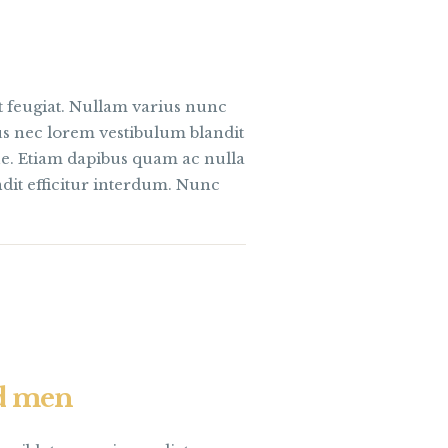
s
 ut feugiat. Nullam varius nunc
tus nec lorem vestibulum blandit
que. Etiam dapibus quam ac nulla
ndit efficitur interdum. Nunc
nd men