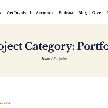
w
Get Involved
Sermons
Podcast
Blog
Give
oject Category:
Portfo
Home
/
Portfolio
Project