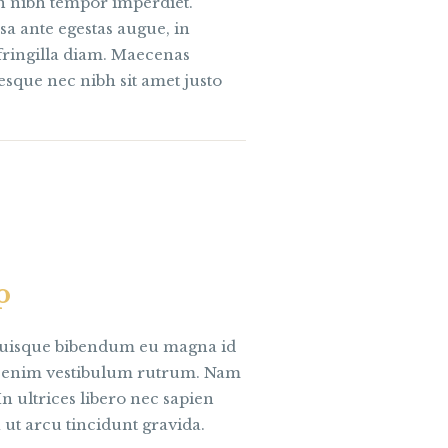
in nibh tempor imperdiet.
sa ante egestas augue, in
d fringilla diam. Maecenas
tesque nec nibh sit amet justo
p
 Quisque bibendum eu magna id
m enim vestibulum rutrum. Nam
n ultrices libero nec sapien
ut arcu tincidunt gravida.